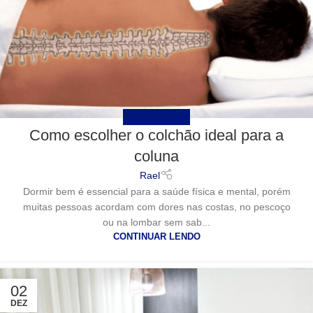
UNCATEGORIZED
Como escolher o colchão ideal para a
coluna
Rael
Dormir bem é essencial para a saúde física e mental, porém
muitas pessoas acordam com dores nas costas, no pescoço
ou na lombar sem sab...
CONTINUAR LENDO
02
DEZ