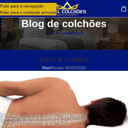
Pular para a navegação
MENU
Pular para o conteúdo principal
Blog de colchões
Início
/
Uncategorized
UNCATEGORIZED
Como escolher o colchão ideal
para a coluna
Rael
Ativado 02/02/2026