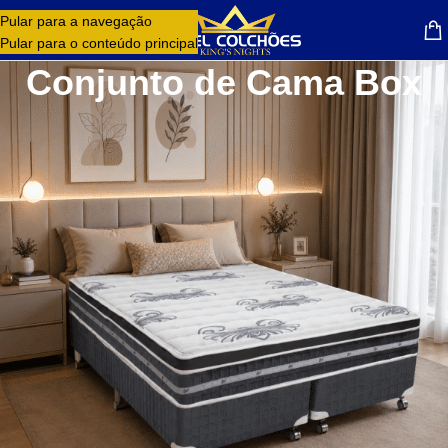
Pular para a navegação
MENU
Pular para o conteúdo principal
Conjunto de Cama Box
O Colchão Silver Star Pocket Híbrido oferece conforto premium,
suporte individual e noites de sono mais tranquilas. Sua estrutura
híbrida combina tecnologia, resistência e excelente adaptação ao
corpo, proporcionando mais conforto e melhor alinhamento da coluna.
As molas ensacadas reduzem a transferência de movimento e
aumentam a estabilidade durante o sono. Além disso, o acabamento
sofisticado e os materiais de alta qualidade garantem mais
durabilidade e conforto no dia a dia.
O Silver Star Pocket Híbrido possui 3 anos de garantia e representa
uma excelente escolha para quem busca conforto, suporte e
qualidade para dormir melhor.