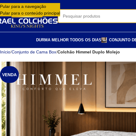
Pular para a navegação
Pular para o conteúdo principal
DURMA MELHOR TODOS OS DIAS
CONJUNTO D
Início
/
Conjunto de Cama Box
/
Colchão Himmel Duplo Molejo
VENDA