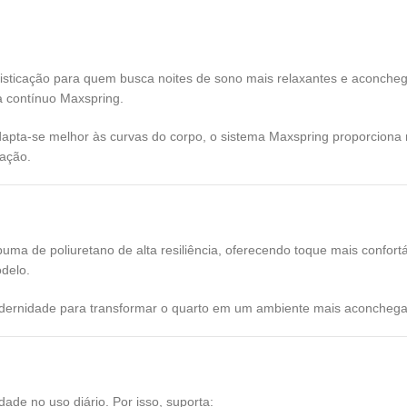
isticação para quem busca noites de sono mais relaxantes e aconche
a contínuo Maxspring.
ta-se melhor às curvas do corpo, o sistema Maxspring proporciona mai
tação.
puma de poliuretano de alta resiliência, oferecendo toque mais confor
delo.
dernidade para transformar o quarto em um ambiente mais aconchegan
dade no uso diário. Por isso, suporta: