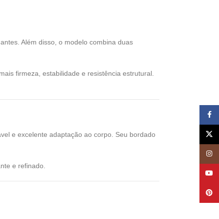
gantes. Além disso, o modelo combina duas
s firmeza, estabilidade e resistência estrutural.
Face
X
tável e excelente adaptação ao corpo. Seu bordado
Insta
te e refinado.
YouT
Pinte