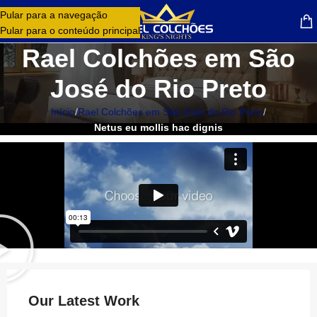
Pular para a navegação
MENU
Pular para o conteúdo principal
Rael Colchões em São
José do Rio Preto
Início
/
Rael Colchões em São José do Rio Preto
/
Netus eu mollis hac dignis
Our Latest Work