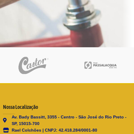
Netus eu mollis hac dignis
Furniture
Nossa Localização
Av. Bady Bassitt, 3355 - Centro - São José do Rio Preto -
SP, 15015-700
Rael Colchões | CNPJ: 42.418.284/0001-80