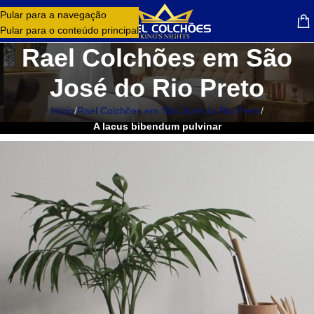
Pular para a navegação
MENU
Pular para o conteúdo principal
Rael Colchões em São
José do Rio Preto
Início
/
Rael Colchões em São José do Rio Preto
/
A lacus bibendum pulvinar