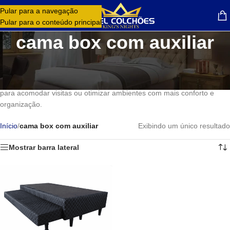
Pular para a navegação
MENU
Pular para o conteúdo principal
cama box com auxiliar
A cama box com auxiliar é ideal para quem busca praticidade,
conforto e melhor aproveitamento de espaço no quarto. Na Rael
Colchões você encontra modelos resistentes e funcionais, perfeitos
para acomodar visitas ou otimizar ambientes com mais conforto e
organização.
Início
/
cama box com auxiliar
Exibindo um único resultado
Mostrar barra lateral